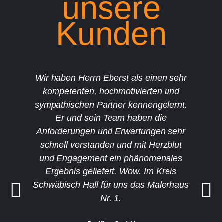
unsere
Kunden
Wir haben Herrn Eberst als einen sehr
Unse
kompetenten, hochmotivierten und
Arbeite
sympathischen Partner kennengelernt.
ausgefü
Er und sein Team haben die
zufried
Anforderungen und Erwartungen sehr
ausgefü
schnell verstanden und mit Herzblut
Beso
und Engagement ein phänomenales
jedoch
Ergebnis geliefert. Wow. Im Kreis
Erlei
Schwäbisch Hall für uns das Malerhaus
g
Nr. 1.
Koordi
kl